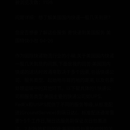
被浏览次数：1198
问题详细：想了解美国国内快递一般几天到货？
您是否想要了解这些服务 寄快递到美国服务 美
国特快小包 04-26
作为国际快递物流行业的小编,关于美国国内快递
一般几天到货的问题,下面是我的回答:美国国内
快递的送达时效通常取决于多个因素,包括快递公
司、服务类型、起始地与目的地的距离,以及包裹
处理运输中的其他环节。以下是具体的1.快递公
司和服务类型:美国主要的快递公司如UPS、
FedEx和USPS提供了不同的服务等级,从标准配
送(GroundService)到隔日达(。标准配送通常需
要1-5个工作日,隔日达服务则保证次日包裹送
达。2.起始地和目的地:美国国内包裹的时效的关