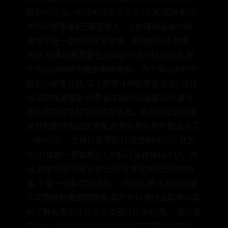
键影响因素。相近地区可能只需1-2天,而跨美配
送则可能需要5天甚至更久。3.处理和运输时间:
通常需要一定的时间来收集、处理和分拣包裹。
另外,如果包裹需要在运输途中进行转运的话,额
外的运输时间可能会有所增加。为了保证内容的
吸引力和专业性,以下是更详细的专业观点:-选择
合适的快递服务:消费者在选择快递服务时,要考
虑包裹的应急程度和预算情况。商业地址通常会
享受到更快的配送速度,而居住地址则可能会多花
一些时间。-工作日及节假日:发放时间仅计算工
作日(星期一至星期五),节假日及双休日不计。所
以,如果包裹是周五寄出的,就算选择隔日达的服
务,下周一也有可能送到。-追踪包裹:大部分快递
公司提供包裹追踪服务,客户可以通过追踪号码实
时了解包裹所在位置以及预计送达时间。-保险及
签收:对于价值较高或易碎物品,在包裹丢失或破