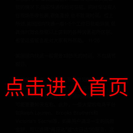
损的情况下,购买快递保险可获赔。同时保证有人
在现场签收包裹,避免重投,也不耽误时间。综上
所述,美国国内快递一般1-5个工作日就能到货,但
具体时效会根据以上提到的各种因素有所区别。
希望这些留言能对大家有所帮助。 11-26
美国国内快递一般需要3到5天的时间，不包括节
假日。
点击进入首页
美国邮政服务（USPS）是最常见的快递方式，
其速度相对较快，通常在3到5天内可以送达。然
而，旺季时，从美国寄回中国的速度会慢很多，
可能需要10天左右。此外，一些大型的电商平台
如Ralph Lauren、Brooks Brothers和
Victoria's Secret等，如果用户满足一定的购物
金额，可以选择“两日达”或“次日达”的服务，这