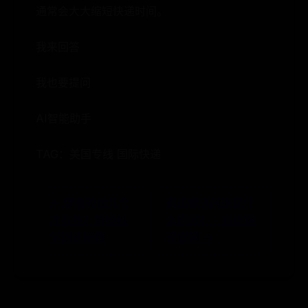
通常会大大缩短快递时间。
我来回答
我也要提问
AI智能助手
TAG：美国专线 国际快递
← 健腹轮做几个
有道翻译闪退是什
才有效？解锁科
么原因？ - 有道翻
学训练秘籍
译官网 →