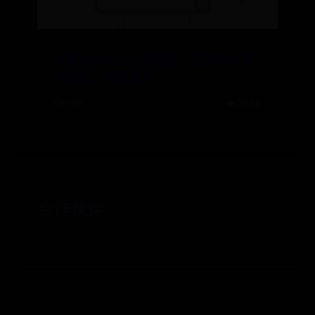
奔腾B50用什么导航好，奔腾B50导
航价格、品牌对比
08-08
👁️ 3654
合作伙伴