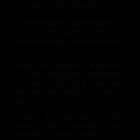
功，反射弧长的人同样不适合这项运动。
8.一级棒的心理承受力：棋手都有被翻盘的时
候，不管领先多少，都有可能在一不可能的地方
走出惊天大勺而被翻盘。人生总要经历坎坷和波
折。
9.计划性：到什么时候该干什么，是棋手应该烂
熟于心的事。每时每刻他都在心里默默的做着计
划，计算着子力、位置、攻守等。形成了做事缜
密的性格后，他同样会把生活和工作安排的井井
有条。
10.预防性：棋手在下棋的时候每时每刻不在预防
对手的一个个陷阱，所以在为人处世中，也会形
成这种预防性。返回搜狐，查看更多