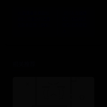
← 股票量能基础知
《GTA 在线模
识5：均量线的设置
式》 萌新起步
及简单应用（图解）
指南-石斧获取
→
相关推荐