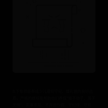
6.下象棋能养成少儿遵规守纪、懂礼貌的良好品
质。严格的棋规能帮助他们养成“摸子动子，落子
无悔”、实事求是、不弄虚作假、守纪律、守规