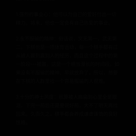
1.强烈的事业心：他可以为自己的爱好付出一切
精力。将来，他也一定会有自己热爱的事业。
2.永不服输的精神：俗话说，文无第一，武无第
二。下棋也是一项体育运动，每一个棋手都有过
从被人赢到赢别人的经历，而且这个过程中的第
一阶段---被赢，这是一个相当漫长的时间段。如
果没有不服输的精神，早就放弃了。所以，想要
在下棋的人群里找一个容易服输的人很难。
3.十分的绅士风度：就算被人痛扁到心里全是眼
泪，下完一局后还是要说好局，大不了明天再找
回来。久而久之，棋手都会养成谦虚谨慎的良好
性格。