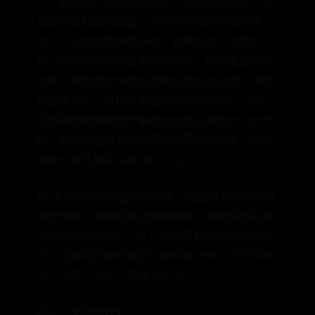
9.下象棋对少儿的身体也有一定的锻炼价值，尤
其是内脏器官的机能，下象棋时双方紧张地用
脑，少儿的中枢神经系统，循环系统，呼吸系
统，内分泌系统都在紧张工作着。根据生理学家
估算，象棋运动中脑的消耗比肌肉大20倍。国外
有医生测定，象棋大师连续5小时的比赛，其心
理消耗的能量相当于拳击运动员在拳击台上的代
价。故象棋运动对身体素质的要求相当高，因为
参加一次比赛往往在7轮以上。
10.下象棋是模拟古代的战争，因此从军事学的角
度去理解，象棋就是战争的缩影，象棋是名副其
实的“微型的战争”。有一首描写象棋的诗句对此
作了生动而形象的慨括：象棋似战争，走子如布
阵；河界三分阔，智谋万丈深！
成人下象棋的好处