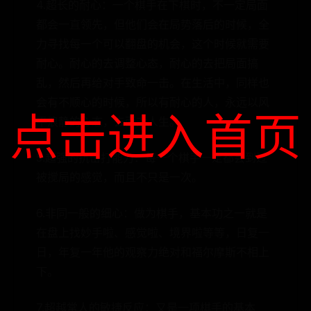
4.超长的耐心：一个棋手在下棋时，不一定局面
都会一直领先，但他们会在局势落后的时候，全
力寻找每一个可以翻盘的机会，这个时候就需要
耐心。耐心的去调整心态，耐心的去把局面搞
乱，然后再给对手致命一击。在生活中，同样也
会有不顺心的时候，所以有耐心的人，永远以风
点击进入首页
平浪静的心态，去面对人生。
5.超强的抗击打能力：每一个棋手一定都尝到过
被搅局的感觉，而且不只是一次。
6.非同一般的细心：做为棋手，基本功之一就是
在盘上找妙手啦、感觉啦、境界啦等等，日复一
日，年复一年他的观察力绝对和福尔摩斯不相上
下。
7.超越常人的敏捷反应：又是一项棋手的基本