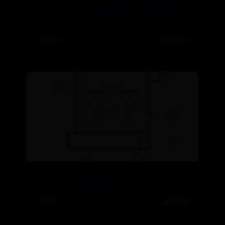
处5年，看企业高管最容易触犯的罪
名！！！
07-25
👁️ 8341
pin码的初始密码是多少?
07-31
👁️ 5187