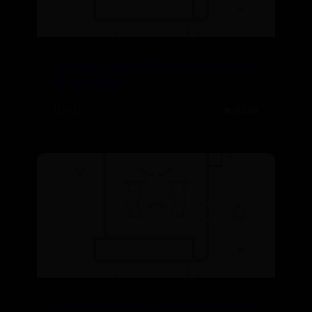
侥的意思,侥的解释,侥的拼音,侥的部
首,侥的笔顺
07-07
👁️ 8249
从百度公司前部门总经理马国林被判