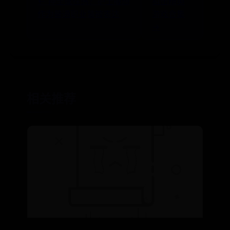
← 神圣或性感？护士服想
狙击精英
作为普通职业装被表达
游戏合集
→
相关推荐