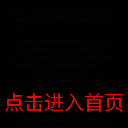
而在一些小型的电子设备中，由于电容器的电容
值通常比较小，因此使用UF作为单位可能会更合
适。
总的来说，UF和μF都是电容的单位，它们分别
等于1000和1微法拉。虽然它们的单位符号不
同，但它们表示的是同一个物理量，因此在实际
使用中可以根据需要选择使用哪一个单位。
然而，虽然UF和μF都是电容的单位，但它们并
不是唯一的电容单位。除了UF和μF之外，还有
点击进入首页
许多其他的电容单位，例如毫法拉（mF）、纳法
拉（nF）、皮法拉（pF）等。
这些单位都有各自的特点和用途，因此在实际应
用中需要根据具体情况选择合适的单位。